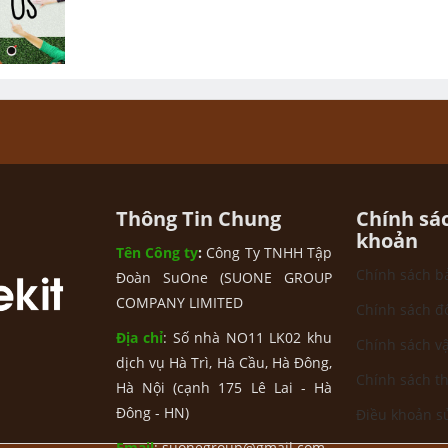
Thông Tin Chung
Chính sá
khoản
Tên Công ty
:
Công Ty TNHH Tập
Chính sách b
Đoàn SuOne (SUONE GROUP
COMPANY LIMITED
Chính sách đ
Địa chỉ
: Số nhà NO11 LK02 khu
Chính sách v
dịch vụ Hà Trì, Hà Cầu, Hà Đông,
Chính sách t
Hà Nội (cạnh 175 Lê Lai - Hà
Đông - HN)
Điều khoản s
Email
: suonegroup@gmail.com