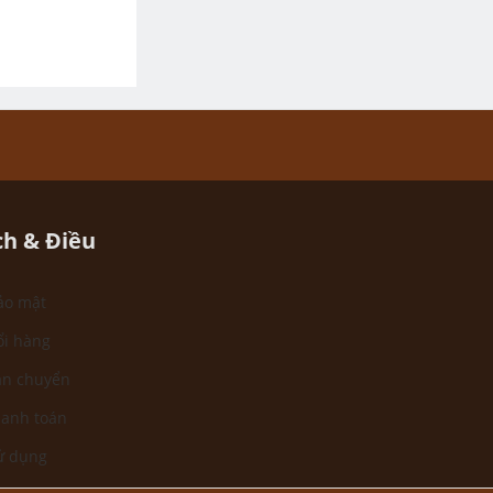
ch & Điều
ảo mật
ổi hàng
ận chuyển
hanh toán
ử dụng