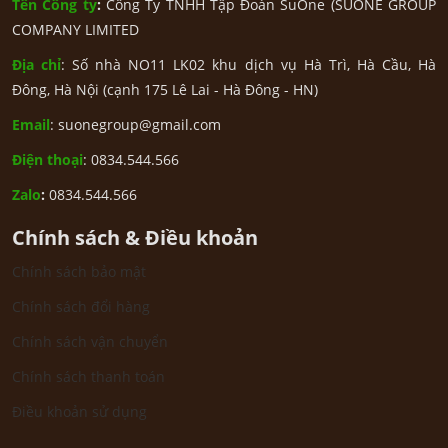
Tên Công ty
:
Công Ty TNHH Tập Đoàn SuOne (SUONE GROUP
COMPANY LIMITED
Địa chỉ
: Số nhà NO11 LK02 khu dịch vụ Hà Trì, Hà Cầu, Hà
Đông, Hà Nội (cạnh 175 Lê Lai - Hà Đông - HN)
Email
: suonegroup@gmail.com
Điện thoại
: 0834.544.566
Zalo
:
0834.544.566
Chính sách & Điều khoản
Chính sách bảo mật
Chính sách đổi hàng
Chính sách vận chuyển
Chính sách thanh toán
Điều khoản sử dụng